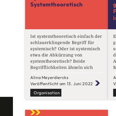
Systemtheoretisch
i
Ist systemtheoretisch einfach der
E
schlauerklingende Begriff für
g
systemisch? Oder ist systemisch
s
etwa die Abkürzung von
d
systemtheoretisch? Beide
A
Begrifflichkeiten ähneln sich
M
stark, was erklären dürfte,
D
Alina Meyerdiercks
A
weshalb sie im allgemeinen
„
Veröffentlicht am 13. Juni 2022
V
Sprachgebrauch teilweise
M
synonym benutzt werden.
Organisation
H
Dennoch meinen sie nicht das
d
Gleiche. Verwirrt? Gern
b
entwirren wir das Thema ein
s