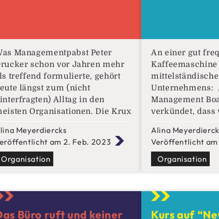
as Managementpabst Peter
An einer gut fre
rucker schon vor Jahren mehr
Kaffeemaschine 
ls treffend formulierte, gehört
mittelständisch
eute längst zum (nicht
Unternehmens: „
interfragten) Alltag in den
Management Boa
eisten Organisationen. Die Krux
verkündet, dass w
abei: Ein Großteil dieser
werden!“ Jannek
lina Meyerdiercks
Alina Meyerdierc
raktiken kommt aus einer Zeit,
Projektleiter drü
eröffentlicht am 2. Feb. 2023
Veröffentlicht am
ls der Markt an Organisationen
bedeutungsschw
och vollkommen andere
Organisation
bisschen euphor
Organisation
nforderungen zu stellen pflegte,
Knopf der Kaff
ls es heute der Fall ist. Damals
greift zeitgleich
rugen Ab-teilungsstrukturen,
Hafermilch. „Wat
rbeitsvorgaben
Schnickschnack
as Büro ruft und keiner
Kurs auf “N
wieder?“ Armin 