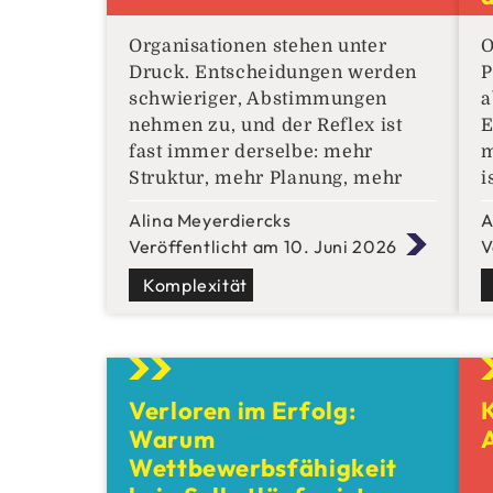
Organisationen stehen unter
O
Druck. Entscheidungen werden
P
schwieriger, Abstimmungen
a
nehmen zu, und der Reflex ist
E
fast immer derselbe: mehr
m
Struktur, mehr Planung, mehr
i
Kontrolle. Das Problem: Viele
d
Alina Meyerdiercks
A
dieser Situationen sind nicht
w
Veröffentlicht am 10. Juni 2026
V
kompliziert – sondern komplex.
s
Und das macht einen
Komplexität
F
entscheidenden Unterschied.
i
Komplex ist nicht kompliziert
P
Komplizierte Probleme lassen
s
sich durch Analyse lösen. Man
n
Verloren im Erfolg:
kann sie zerlegen,
Warum
Wettbewerbsfähigkeit