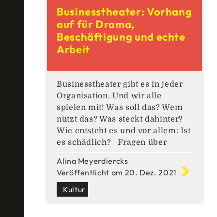
bisschen: Wird gemeinhin von
Businesstheater: Vorhang
Systemtheorie gesprochen, dann
auf für Drama,
wird unter
Beschäftigung und echte
Arbeit
Businesstheater gibt es in jeder
Organisation. Und wir alle
spielen mit! Was soll das? Wem
nützt das? Was steckt dahinter?
Wie entsteht es und vor allem: Ist
es schädlich? Fragen über
Fragen. Bevor im Businesstheater
Alina Meyerdiercks
aber schon wieder alle Plätze
Veröffentlicht am 20. Dez. 2021
ausverkauft sind, bleib dran, setz
dich hin und schalte den
Kultur
Flugmodus ein: Vorhang auf für