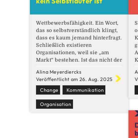
kein Selbstläufer ist
Wettbewerbsfähigkeit. Ein Wort,
S
das so selbstverständlich klingt,
o
dass es kaum jemand hinterfragt.
K
Schließlich existieren
g
Organisationen, weil sie „am
A
Markt“ bestehen. Ist das nicht der
K
beste Beweis für
g
Alina Meyerdiercks
A
Wettbewerbsfähigkeit? Klingt
A
Veröffentlicht am 26. Aug. 2025
V
logisch, ist aber ein gefährlicher
n
Kurzschluss. Denn aktueller
Change
Kommunikation
s
Erfolg ist längst kein
A
Organisation
verlässlicher Indikator für
P
Zukunftsfähigkeit. Mehr noch,
b
kann dies der schleichende
d
Beginn der Selbstzufriedenheit
I
und
C