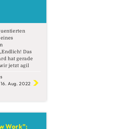
quentierten
eines
en
Endlich! Das
rd hat gerade
ir jetzt agil
, Junior
ks
ckt
 16. Aug. 2022
er und auch ein
isch auf den
eemaschine und
 nach seiner
 soll der
 denn nu‘
ew Work”:
Administrator