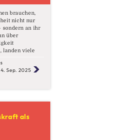
nen brauchen,
eit nicht nur
sondern an ihr
nn über
gkeit
 landen viele
ienz,
ks
der
 4. Sep. 2025
n. Doch in einer
cht mehr linear
ern sprunghaft
rt diese
ragkraft.
gkeit bemisst
kraft als
 mehr daran, wie