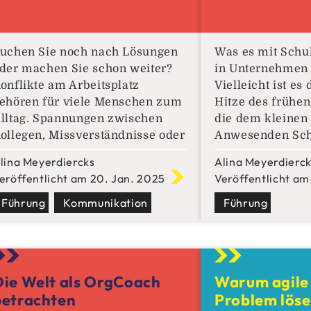
uchen Sie noch nach Lösungen
Was es mit Sch
der machen Sie schon weiter?
in Unternehmen 
onflikte am Arbeitsplatz
Vielleicht ist es
ehören für viele Menschen zum
Hitze des frühe
lltag. Spannungen zwischen
die dem kleinen
ollegen, Missverständnisse oder
Anwesenden Sch
ar eskalierende
Gesicht getrieben
lina Meyerdiercks
Alina Meyerdierc
useinandersetzungen können
ist es aber auch 
eröffentlicht am 20. Jan. 2025
Veröffentlicht am
icht nur an den Nerven zehren,
Anlass, der ein
ondern auch die
Führung
Kommunikation
an Staunässe auf
Führung
rbeitsatmosphäre und
Handflächen pro
roduktivität massiv
könnte. Sicher is
eeinträchtigen. Schnell wird
Sicher
ann nach Schuldigen gesucht:
Die Welt als OrgCoach
Warum agile 
st der Kollege zu stur? Die
betrachten
Problem lös
hefin