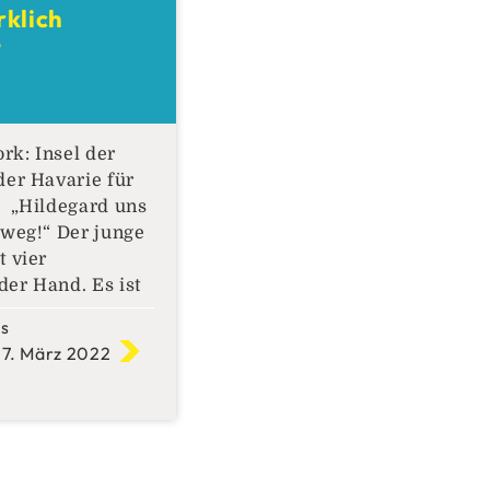
klich
r
t
r
rk: Insel der
der Havarie für
 „Hildegard uns
 weg!“ Der junge
t vier
er Hand. Es ist
tsende. Der
ks
 Personalers.
 7. März 2022
rsonalakte
Hoffnung sich
nden
Sermon des
ntziehen zu