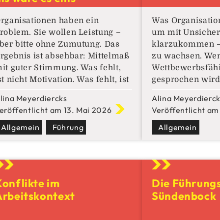
rganisationen haben ein
Was Organisatio
roblem. Sie wollen Leistung –
um mit Unsicherh
ber bitte ohne Zumutung. Das
klarzukommen – 
rgebnis ist absehbar: Mittelmaß
zu wachsen. We
it guter Stimmung. Was fehlt,
Wettbewerbsfähi
st nicht Motivation. Was fehlt, ist
gesprochen wird,
ie Bereitschaft, das auszuhalten,
schnell bei Effiz
lina Meyerdiercks
Alina Meyerdierc
as Leistung zwangsläufig mit
Marktanteilen o
eröffentlicht am 13. Mai 2026
Veröffentlicht am
ich bringt: Frustration.
Innovationszykle
rustration ist kein Fehler – sie
Allgemein
Führung
Welt, die sich ni
Allgemein
st systemimmanent Im
entwickelt, sond
rofifußball ist das
verändert, verlie
elbstverständlich. Du spielst
Perspektive an T
icht.Du
Wettbewerbsfähi
Konflikte im
Die Führungs
sich heute nicht
Arbeitskontext
Sündenbock
stark