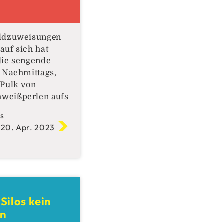
uldzuweisungen
auf sich hat
 die sengende
n Nachmittags,
 Pulk von
weißperlen aufs
 hat. Vielleicht
ks
der heutige
 20. Apr. 2023
 gewisses Ausmaß
 Stirn- und
voziert haben
t das nicht.
Silos kein
en