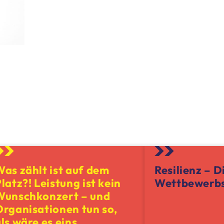
as zählt ist auf dem
Resilienz – D
latz?! Leistung ist kein
Wettbewerbs
Wunschkonzert – und
Organisationen tun so,
ls wäre es eins