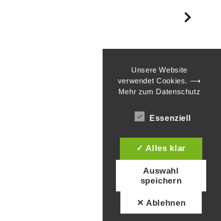
Näch
Seite
Unsere Website
verwendet Cookies.
⟶
Mehr zum Datenschutz
Essenziell
✓ Alles klar
Auswahl
speichern
✕ Ablehnen