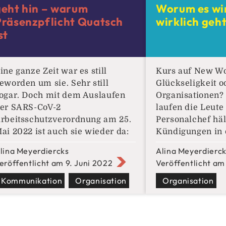
geht hin – warum
Worum es wir
nicht nur mit de
Präsenzpflicht Quatsch
wirklich geh
Personalnumme
st
ine ganze Zeit war es still
Kurs auf New Wo
eworden um sie. Sehr still
Glückseligkeit o
ogar. Doch mit dem Auslaufen
Organisationen?
er SARS-CoV-2
laufen die Leute
rbeitsschutzverordnung am 25.
Personalchef häl
ai 2022 ist auch sie wieder da:
Kündigungen in d
ie Rede ist von der Debatte um
mal wieder Mona
lina Meyerdiercks
Alina Meyerdierc
die Rückbeorderung der
kleine Feind des
eröffentlicht am 9. Juni 2022
Veröffentlicht am
itarbeitenden aus dem
Tief über die Pe
omeoffice“, denn „eine Pflicht
Kommunikation
Organisation
gebeugt, in der 
Organisation
es Angebots von Homeoffice“
dem bevorstehe
esteht seither nicht mehr. Das
unangenehmen 
elbst große Firmen nicht
Personalchefs e