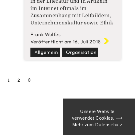
in der Literatur und in Artikeln
im Internet oftmals im
Zusammenhang mit Leitbildern,
Unternehmenskultur sowie Ethik
und Moral erwähnt und
Frank Wulfes
beschrieben. Sie stellen somit
Veröffentlicht am 16. Juli 2018
eine Art ausgesprochene und
erkennbare Orientierungshilfe
Allgemein
Organisation
für eine Gruppe von Menschen
dar. Auf weitere tiefergehende
Definitionen und Ableitungen des
Seite
Seite
Seite
3
1
2
Wortstamms wird an dieser
Stelle
Unsere Website
verwendet Cookies.
⟶
Mehr zum Datenschutz