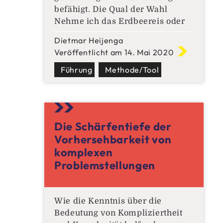
befähigt. Die Qual der Wahl
Nehme ich das Erdbeereis oder
doch lieber Schokolade? – Das
Dietmar Heijenga
Treffen von Entscheidungen
Veröffentlicht am 14. Mai 2020
stellt für uns Menschen immer
eine Herausforderung dar. Mich
Führung
Methode/Tool
für eine Eissorte entscheiden zu
müssen, erscheint nur trivial.
Spätestens wenn ich aber
Die Schärfentiefe der
Vorhersehbarkeit von
komplexen
Problemstellungen
Wie die Kenntnis über die
Bedeutung von Kompliziertheit