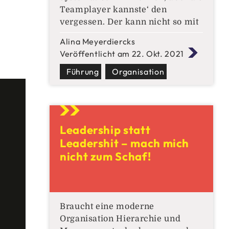
Teamplayer kannste‘ den
vergessen. Der kann nicht so mit
Menschen. Ist eher verschlossen
Alina Meyerdiercks
und kommt nicht so empathisch
Veröffentlicht am 22. Okt. 2021
rüber.“ Zack Schublade auf,
Philipp rein, Schublade zu. Egal
Führung
Organisation
wie sehr Philipp auch von innen
gegen die Schublade tritt, er
kommt da nicht mehr
Leadership statt
Leadershit – mach mich
nicht zum Schaf!
Braucht eine moderne
Organisation Hierarchie und