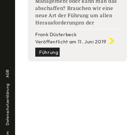
Management oder kann man das
abschaffen? Brauchen wir eine
neue Art der Führung um allen
Herausforderungen der
Postmoderne gerecht zu werden?
Frank Düsterbeck
Aktuell ist das Thema
Veröffentlicht am 11. Juni 2019
Hierarchielosigkeit und
Leadership ein starker Treiber
Führung
für den unternehmerischen
Wandel. Die Abkehr vom Silo hin
AGB
zu flachen Hierarchien ohne
Mittelmanagement scheint der
Datenschutzerklärung
Heilsbringer zu