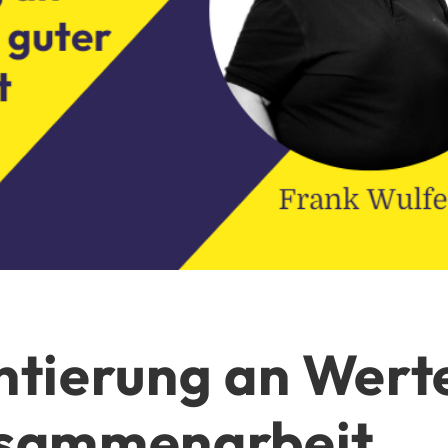
ntierung an Werte
usammenarbeit