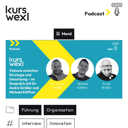
Zum
Inhalt
Podcast
springen
Menü
Führung
Organisation
Interview
Innovation