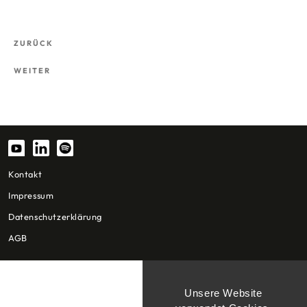
Beitragsnavigation
Vorheriger
ZURÜCK
Beitrag
Nächster
WEITER
Beitrag
Kontakt
Impressum
Datenschutzerklärung
AGB
Unsere Website