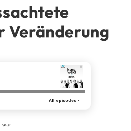
issachtete
er Veränderung
n war.