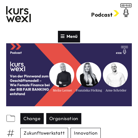
Zum
Inhalt
Podcast
springen
Menü
Change
Organisation
Zukunftswerkstatt
Innovation