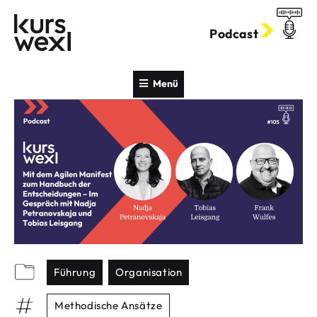
Zum
Inhalt
Podcast
springen
Menü
Führung
Organisation
Methodische Ansätze