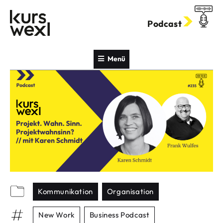
Zum
Inhalt
Podcast
springen
Menü
Kommunikation
Organisation
New Work
Business Podcast