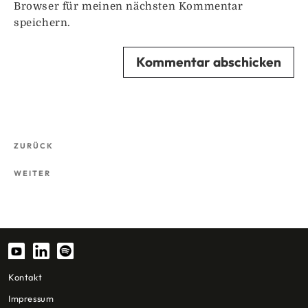
Browser für meinen nächsten Kommentar
speichern.
Beitragsnavigation
Vorheriger
ZURÜCK
Beitrag
Nächster
WEITER
Beitrag
Kontakt
Impressum