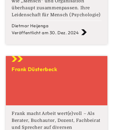
wie „Mensch“ und Organisation
überhaupt zusammenpassen. Ihre
Leidenschaft für Mensch (Psychologie)
und System (Soziologie) machen es ihr
Dietmar Heijenga
möglich, Probleme in Organisationen
Veröffentlicht am 30. Dez. 2024
tiefgreifend zu verstehen und
wirksame Lösungen zu erarbeiten.
Richtig spannend wird es für Alina
dort, wo mikropolitische Spiele und
Konfliktdynamik
Frank Düsterbeck
Frank macht Arbeit wert(e)voll – Als
Berater, Buchautor, Dozent, Fachbeirat
und Sprecher auf diversen