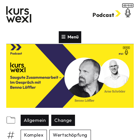
Zum
Inhalt
Podcast
springen
Menü
Allgemein
Change
Komplex
Wertschöpfung